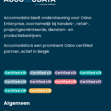
Accomodata biedt ondersteuning voor Odoo
Enterprise, voornamelijk bij handels-, retail-,
projectgeoriënteerde, diensten- en
productiebedrijven.
Accomodata is een prominent Odoo certified
partner, actief in België.
Certified v10
Certified v11
Certified v12
Certified v13
Certified v14
Certified v15
Certified v16
Certified v17
Certified v18
Certified v19
Algemeen