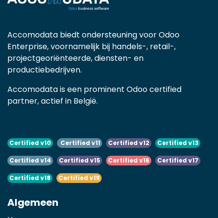
Accomodata biedt ondersteuning voor Odoo
Enterprise, voornamelijk bij handels-, retail-,
projectgeoriënteerde, diensten- en
productiebedrijven.
Accomodata is een prominent Odoo certified
partner, actief in België.
Certified v10
Certified v11
Certified v12
Certified v13
Certified v14
Certified v15
Certified v16
Certified v17
Certified v18
Certified v19
Algemeen