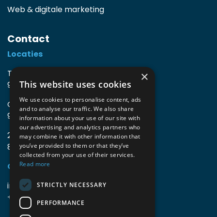
Web & digitale marketing
Contact
Locaties
TIO3 | O.Delghuststraat 60
×
This website uses cookies
9600 Ronse, België
We use cookies to personalise content, ads
Guido Gezellelaan 16
and to analyse our traffic. We also share
9800 Deinze, België
information about your use of our site with
our advertising and analytics partners who
2mprove (web) | Westlaan 470
may combine it with other information that
8800 Roeselare, België
you’ve provided to them or that they’ve
collected from your use of their services.
Read more
Gegevens
info@accomodata.be
STRICTLY NECESSARY
+32 9 396 21 00
PERFORMANCE