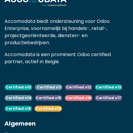
Accomodata biedt ondersteuning voor Odoo
Enterprise, voornamelijk bij handels-, retail-,
projectgeoriënteerde, diensten- en
productiebedrijven.
Accomodata is een prominent Odoo certified
partner, actief in België.
Certified v10
Certified v11
Certified v12
Certified v13
Certified v14
Certified v15
Certified v16
Certified v17
Certified v18
Certified v19
Algemeen