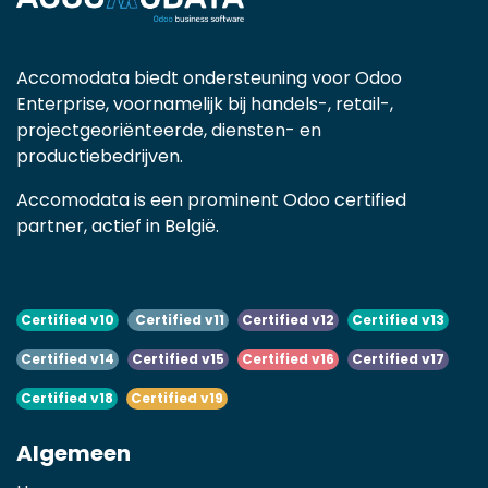
Accomodata biedt ondersteuning voor Odoo
Enterprise, voornamelijk bij handels-, retail-,
projectgeoriënteerde, diensten- en
productiebedrijven.
Accomodata is een prominent Odoo certified
partner, actief in België.
Certified v10
Certified v11
Certified v12
Certified v13
Certified v14
Certified v15
Certified v16
Certified v17
Certified v18
Certified v19
Algemeen