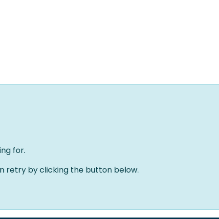
Home
Oplossingen
Over ons
Evenementen
ng for.
an retry by clicking the button below.