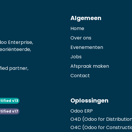
Algemeen
Home
Over ons
oo Enterprise,
Evenementen
georiënteerde,
Jobs
Afspraak maken
ied partner,
Contact
Oplossingen
tified v13
Odoo ERP
tified v17
O4D (Odoo for Distributio
O4C (Odoo for Constructi