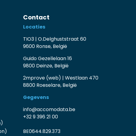
Contact
Locaties
TIO3 | O.Delghuststraat 60
9600 Ronse, België
Guido Gezellelaan 16
9800 Deinze, België
2mprove (web) | Westlaan 470
8800 Roeselare, België
Gegevens
info@accomodata.be
+32 9 396 21 00
n)
on)
BE0644.829.373