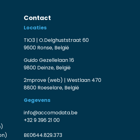
Contact
Locaties
TIO3 | O.Delghuststraat 60
9600 Ronse, België
Guido Gezellelaan 16
9800 Deinze, België
2mprove (web) | Westlaan 470
8800 Roeselare, België
Gegevens
info@accomodata.be
+32 9 396 21 00
n)
on)
BE0644.829.373