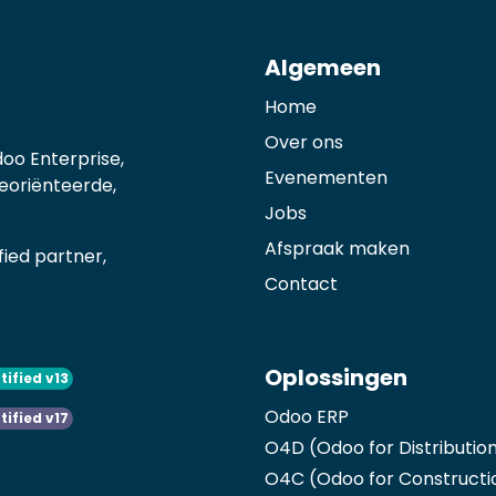
Algemeen
Home
Over ons
oo Enterprise,
Evenementen
georiënteerde,
Jobs
Afspraak maken
ied partner,
Contact
Oplossingen
tified v13
Odoo ERP
tified v17
O4D (Odoo for Distributio
O4C (Odoo for Constructi