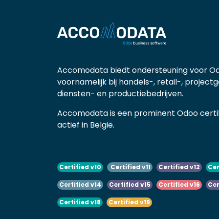
Accomodata biedt ondersteuning voor Od
voornamelijk bij handels-, retail-, project
diensten- en productiebedrijven.
Accomodata is een prominent Odoo certif
actief in België.
Certified v10
Certified v11
Certified v12
Cer
Certified v14
Certified v15
Certified v16
Cer
Certified v18
Certified v19