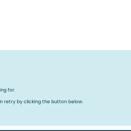
Home
Oplossingen
Over ons
Evenementen
ng for.
an retry by clicking the button below.