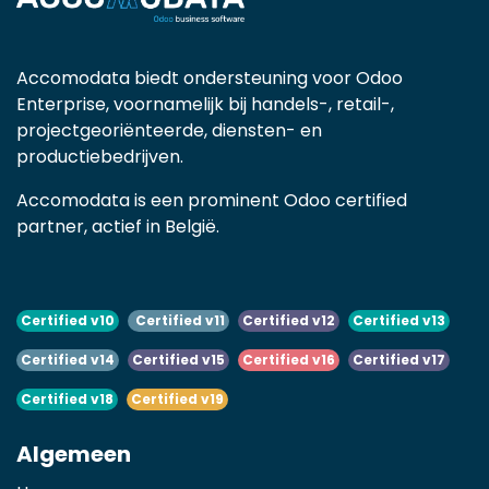
Accomodata biedt ondersteuning voor Odoo
Enterprise, voornamelijk bij handels-, retail-,
projectgeoriënteerde, diensten- en
productiebedrijven.
Accomodata is een prominent Odoo certified
partner, actief in België.
Certified v10
Certified v11
Certified v12
Certified v13
Certified v14
Certified v15
Certified v16
Certified v17
Certified v18
Certified v19
Algemeen