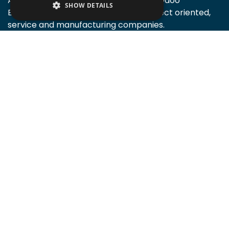
Accomodata provides IT services for Odoo
SHOW DETAILS
Enterprise, mainly at trade, retail, project oriented,
service and manufacturing companies.
Accomodata is a premium Odoo and certified
partner, active in Belgium.
Certified v10
Certified v11
Certified v12
Certified v13
Certified v14
Certified v15
Certified v16
Certified v17
Certified v18
Certified v19
General
Home
About us
Events