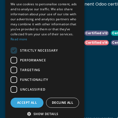
Accomodata is een prominent Odoo certif
We use cookies to personalise content, ads
and to analyse our traffic. We also share
actief in België.
information about your use of our site with
our advertising and analytics partners who
may combine it with other information that
you’ve provided to them or that they’ve
Certified v10
Certified v11
Certified v12
Cer
collected from your use of their services.
Read more
Certified v14
Certified v15
Certified v16
Cer
STRICTLY NECESSARY
Certified v18
Certified v19
PERFORMANCE
TARGETING
FUNCTIONALITY
UNCLASSIFIED
ACCEPT ALL
DECLINE ALL
SHOW DETAILS