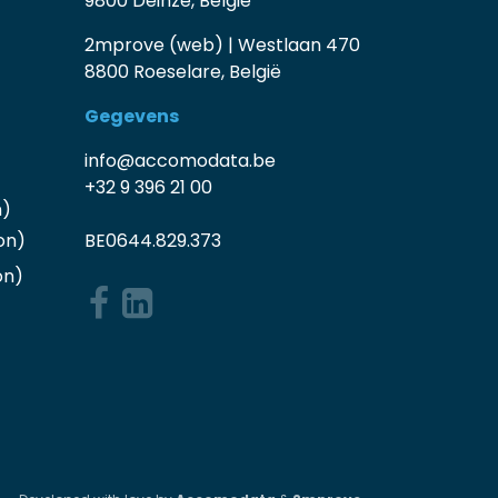
9800 Deinze, België
2mprove (web) | Westlaan 470
8800 Roeselare, België
Gegevens
info@accomodata.be
+32 9 396 21 00
n)
on)
BE0644.829.373
on
)