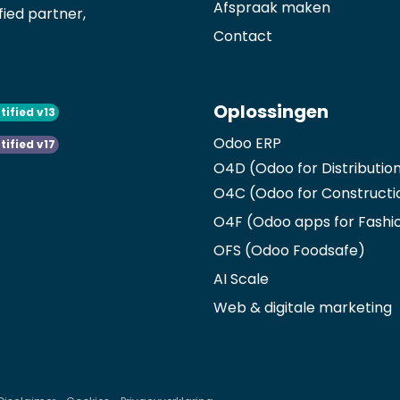
Afspraak maken
ied partner,
Contact
Oplossingen
tified v13
Odoo ERP
tified v17
O4D (Odoo for Distributio
O4C (Odoo for Constructi
O4F (Odoo apps for Fashi
OFS (Odoo Foodsafe)
AI Scale
Web & digitale marketing