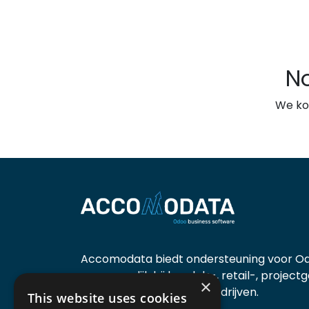
N
We ko
Accomodata biedt ondersteuning voor Od
voornamelijk bij handels-, retail-, project
×
diensten- en productiebedrijven.
This website uses cookies