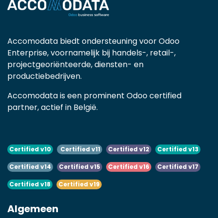
Accomodata biedt ondersteuning voor Odoo
Enterprise, voornamelijk bij handels-, retail-,
projectgeoriënteerde, diensten- en
productiebedrijven.
Accomodata is een prominent Odoo certified
partner, actief in België.
Certified v10
Certified v11
Certified v12
Certified v13
Certified v14
Certified v15
Certified v16
Certified v17
Certified v18
Certified v19
Algemeen