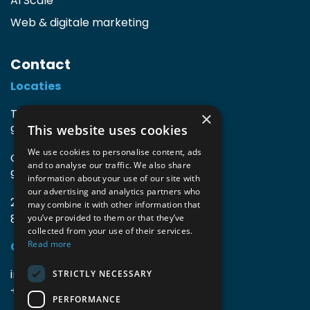
AI Scale
Web & digitale marketing
Contact
Locaties
TIO3 | O.Delghuststraat 60
×
This website uses cookies
9600 Ronse, België
We use cookies to personalise content, ads
Guido Gezellelaan 16
and to analyse our traffic. We also share
9800 Deinze, België
information about your use of our site with
our advertising and analytics partners who
2mprove (web) | Westlaan 470
may combine it with other information that
8800 Roeselare, België
you’ve provided to them or that they’ve
collected from your use of their services.
Read more
Gegevens
info@accomodata.be
STRICTLY NECESSARY
+32 9 396 21 00
PERFORMANCE