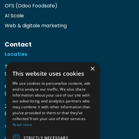
OFS (Odoo Foodsafe)
AI Scale
Web & digitale marketing
Contact
Locaties
TIO3 | O.Delghuststraat 60
×
This website uses cookies
9600 Ronse, België
We use cookies to personalise content, ads
Guido Gezellelaan 16
and to analyse our traffic. We also share
9800 Deinze, België
information about your use of our site with
our advertising and analytics partners who
2mprove (web) | Westlaan 470
may combine it with other information that
8800 Roeselare, België
you’ve provided to them or that they’ve
collected from your use of their services.
Read more
Gegevens
info@accomodata.be
STRICTLY NECESSARY