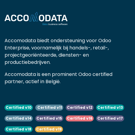
Accomodata biedt ondersteuning voor Odoo
Enterprise, voornamelijk bij handels-, retail-,
projectgeoriënteerde, diensten- en
productiebedrijven.
Accomodata is een prominent Odoo certified
partner, actief in België.
Certified v10
Certified v11
Certified v12
Certified v13
Certified v14
Certified v15
Certified v16
Certified v17
Certified v18
Certified v19