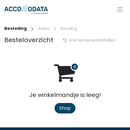
Overslaan naar inhoud
Bestelling
Adres
Betaling
Besteloverzicht
Snel opnieuw bestellen
Je winkelmandje is leeg!
Shop