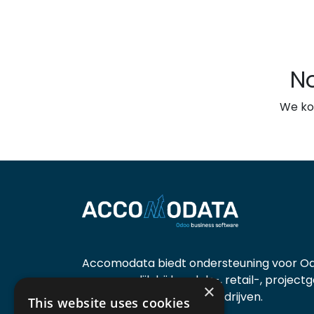
N
We ko
Accomodata biedt ondersteuning voor Od
voornamelijk bij handels-, retail-, project
×
diensten- en productiebedrijven.
This website uses cookies