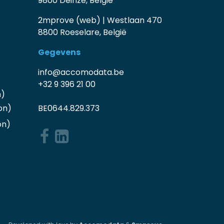
9800 Deinze, België
2mprove (web) | Westlaan 470
8800 Roeselare, België
Gegevens
info@accomodata.be
+32 9 396 21 00
n)
on)
BE0644.829.373
on
)