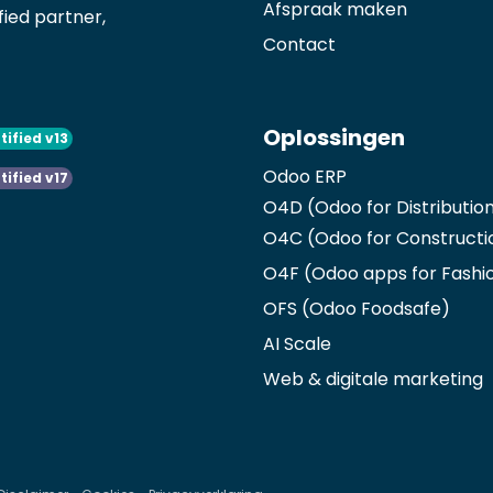
Afspraak maken
ied partner,
Contact
Oplossingen
tified v13
Odoo ERP
tified v17
O4D (Odoo for Distributio
O4C (Odoo for Constructi
O4F (Odoo apps for Fashi
OFS (Odoo Foodsafe)
AI Scale
Web & digitale marketing