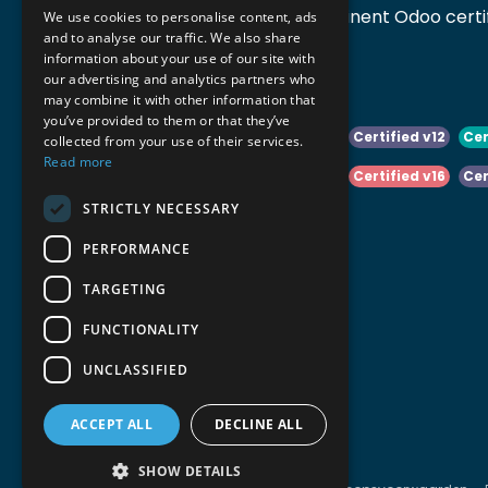
Accomodata is een prominent Odoo certif
We use cookies to personalise content, ads
and to analyse our traffic. We also share
actief in België.
information about your use of our site with
our advertising and analytics partners who
may combine it with other information that
you’ve provided to them or that they’ve
Certified v10
Certified v11
Certified v12
Cer
collected from your use of their services.
Read more
Certified v14
Certified v15
Certified v16
Cer
STRICTLY NECESSARY
Certified v18
Certified v19
PERFORMANCE
TARGETING
FUNCTIONALITY
UNCLASSIFIED
ACCEPT ALL
DECLINE ALL
SHOW DETAILS