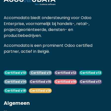
Accomodata biedt ondersteuning voor Odoo
Enterprise, voornamelijk bij handels-, retail-,
projectgeoriënteerde, diensten- en
productiebedrijven.
Accomodata is een prominent Odoo certified
partner, actief in België.
Certified v10
Certified v11
Certified v12
Certified v13
Certified v14
Certified v15
Certified v16
Certified v17
Certified v18
Certified v19
Algemeen