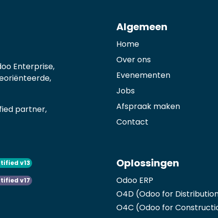
Algemeen
Home
Over ons
oo Enterprise,
Evenementen
georiënteerde,
Jobs
Afspraak maken
ied partner,
Contact
Oplossingen
tified v13
Odoo ERP
tified v17
O4D (Odoo for Distributio
O4C (Odoo for Constructi