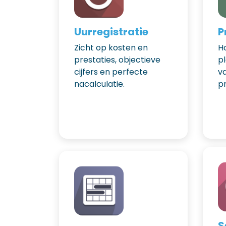
Uurregistratie
P
Zicht op kosten en
H
prestaties, objectieve
p
cijfers en perfecte
v
nacalculatie.
pr
Vorige
S