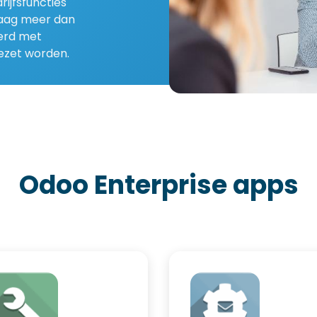
rijfsfuncties
daag meer dan
eerd met
gezet worden.
Odoo Enterprise apps