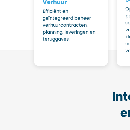
Verhuur
O
Efficiënt en
p
geïntegreerd beheer
se
verhuurcontracten,
v
planning, leveringen en
k
teruggaves.
e
v
Int
e