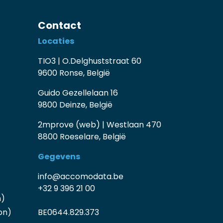
Contact
Locaties
TIO3 | O.Delghuststraat 60
9600 Ronse, België
Guido Gezellelaan 16
9800 Deinze, België
2mprove (web) | Westlaan 470
8800 Roeselare, België
Gegevens
info@accomodata.be
+32 9 396 21 00
n)
on)
BE0644.829.373