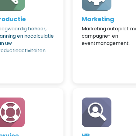
roductie
Marketing
oogwaardig beheer,
Marketing autopilot m
lanning en nacalculatie
campagne- en
an uw
eventmanagement.
oductieactiviteiten.
ervice
HR