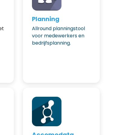
Planning
et
Allround planningstool
voor medewerkers en
bedrijfsplanning.
Volge
Accomodata