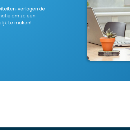
iteiten, verlagen de
rmatie om zo een
lijk te maken!