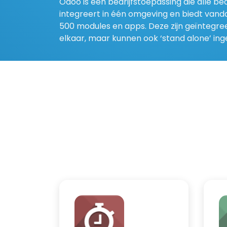
Odoo is een bedrijfstoepassing die alle bed
integreert in één omgeving en biedt van
500 modules en apps. Deze zijn geïntegr
elkaar, maar kunnen ook ‘stand alone’ in