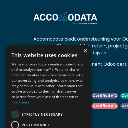
Accomodata biedt ondersteuning voor Od
voornamelijk bij handels-, retail-, project
×
diensten- en productiebedrijven.
This website uses cookies
Accomodata is een prominent Odoo certif
We use cookies to personalise content, ads
and to analyse our traffic. We also share
actief in België.
information about your use of our site with
our advertising and analytics partners who
may combine it with other information that
you’ve provided to them or that they’ve
Certified v10
Certified v11
Certified v12
Cer
collected from your use of their services.
Read more
Certified v14
Certified v15
Certified v16
Cer
STRICTLY NECESSARY
Certified v18
Certified v19
PERFORMANCE