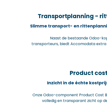
correcte data — en vermijd je tijdrovende corr
Het resultaat? Efficiëntere p
Transportplanning - ri
datak
Slimme transport- en rittenplanni
Naast de bestaande Odoo-ko
transporteurs, biedt Accomodata ext
je interne transport en rittenplanning e
Of het nu gaat om het plannen van la
optimaliseren van routes binnen je eig
met onze uitbreiding op Odoo krijg je voll
Product cos
over je interne transportflows. Resultaat? Betere planning,
snellere doorloopt
Inzicht in de échte kostpr
Onze Odoo-component Product Cost Br
volledig en transparant zicht op de
product. Naast aankoopprijs hou je ook r