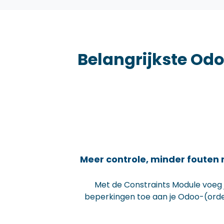
Belangrijkste Od
Meer controle, minder fouten 
Met de Constraints Module voeg 
beperkingen toe aan je Odoo-(orde
foutieve ingaves nog vóór ze gebeuren. Door extra
validatieregels op records in te stellen, garandeer je volledige én