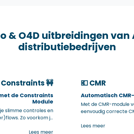
oo & O4D uitbreidingen va
distributiebedrijven
Constraints 🚧
💶 CMR
met de Constraints
Automatisch CMR-
Module
Met de CMR-module v
je slimme controles en
eenvoudig correcte C
r)flows. Zo voorkom je
Odoo. Alle nodige geg
basis van je verkoopor
Lees meer
Lees meer
regels. Minder administ