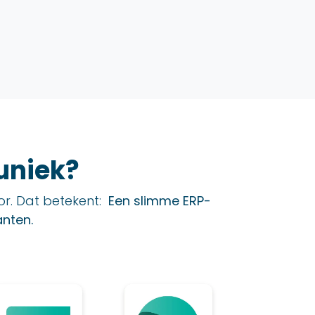
uniek?
or. Dat betekent:
Een slimme ERP-
nten.