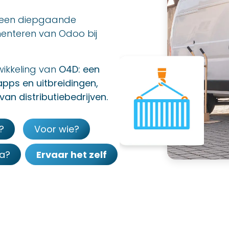
heen diepgaande
enteren van Odoo bij
wikkeling van
O4D: een
pps en uitbreidingen,
an distributiebedrijven.
?
Voor wie?
a?
Ervaar het zelf