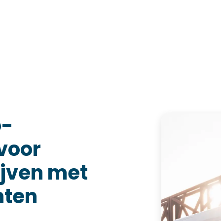
Home
Oplossingen
Over ons
Evenementen
o-
voor
ijven met
ten