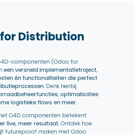
for Distribution
 O4D-componenten (Odoo for
in
een versneld implementatietraject
,
ten én functionaliteiten die perfect
tributieprocessen
. Denk hierbij
orraadbeheerfuncties
,
optimalisaties
mme logistieke flows en meer.
et O4D componenten betekent:
r live, meer resultaat.
Ontdek hoe
rijf futureproof maken met Odoo