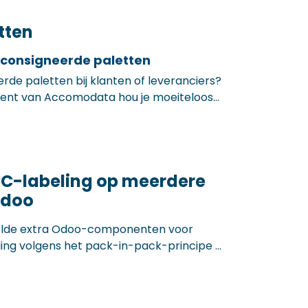
.
tten
 geconsigneerde paletten
rde paletten bij klanten of leveranciers?
nt van Accomodata hou je moeiteloos
ch bevinden, hoeveel er nog in omloop zijn
e onduidelijkheden, verlies of extra kosten.
icht in de stroom van je waardehoudende
 vanuit Odoo.
CC-labeling op meerdere
Odoo
lde extra Odoo-componenten voor
ling volgens het pack-in-pack-principe –
die werken met herverdeling via centrale