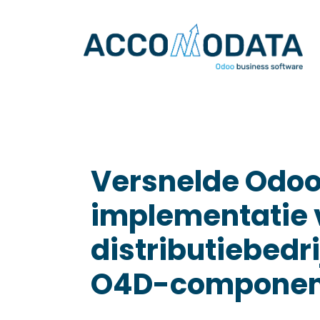
Overslaan naar inhoud
Versnelde Odo
implementatie 
distributiebedr
O4D-componen