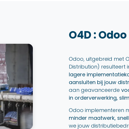
O4D : Odoo 
Odoo, uitgebreid met
Distribution) resulteert 
lagere implementatiekos
aansluiten bij jouw dis
aan geavanceerde
vo
in orderverwerking, sli
Odoo implementeren m
minder maatwerk, snelle
we jouw distributiebed