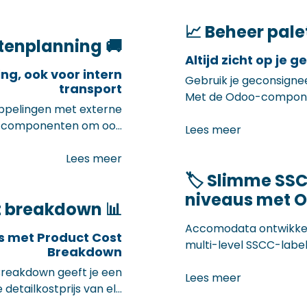
ecties achteraf.
transportdocumenten
rocessen en een hogere
📈 Beheer pale
ttenplanning 🚚
waliteit vanaf dag één.
Altijd zicht op je
ng, ook voor intern
Gebruik je geconsignee
transport
Met de Odoo-compone
ppelingen met externe
bij waar je paletten zi
ra componenten om ook
en bij wie. Zo vermijd j
Lees meer
fficiënt te organiseren.
Je krijgt volledig inz
ad- en lostijden of het
Lees meer
paletten, rechtstreeks
en logistieke netwerk —
🏷️ Slimme SS
edig inzicht én controle
niveaus met 
t breakdown 📊
ijden en minder fouten.
Accomodata ontwikke
ijs met Product Cost
multi-level SSCC-labe
Breakdown
ideaal voor bedrijven 
eakdown geeft je een
hubs.
Lees meer
 detailkostprijs van elk
ekening met transport-