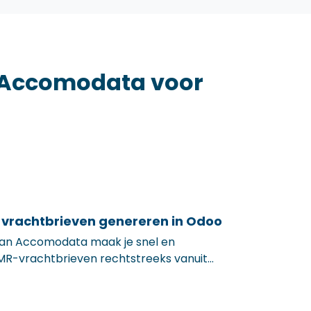
n Accomodata voor
vrachtbrieven genereren in Odoo
an Accomodata maak je snel en
MR-vrachtbrieven rechtstreeks vanuit
evens worden automatisch ingevuld op
der of levering, volledig conform de CMR-
ratie, minder fouten, meer efficiëntie in je