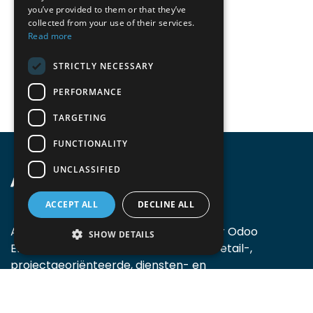
you’ve provided to them or that they’ve
collected from your use of their services.
Read more
STRICTLY NECESSARY
PERFORMANCE
TARGETING
FUNCTIONALITY
UNCLASSIFIED
ACCEPT ALL
DECLINE ALL
Accomodata biedt ondersteuning voor Odoo
SHOW DETAILS
Enterprise, voornamelijk bij handels-, retail-,
projectgeoriënteerde, diensten- en
productiebedrijven.
Accomodata is een prominent Odoo certified