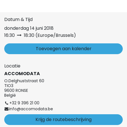
Datum & Tijd
donderdag 14 juni 2018
16:30
18:30
(
Europe/Brussels
)
Toevoegen aan kalender
Locatie
ACCOMODATA
O.Delghuststraat 60
TIO3
9600 RONSE
België
+32 9 396 21 00
info@accomodata.be
Krijg de routebeschrijving