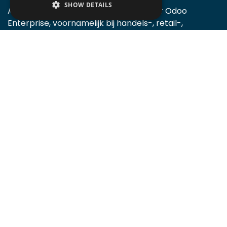
SHOW DETAILS
Accomodata biedt ondersteuning voor Odoo
Enterprise, voornamelijk bij handels-, retail-,
projectgeoriënteerde, diensten- en
productiebedrijven.
Accomodata is een prominent Odoo certified
partner, actief in België.
Certified v10
Certified v11
Certified v12
Certified v13
Certified v14
Certified v15
Certified v16
Certified v17
Certified v18
Certified v19
Algemeen
Home
Over ons