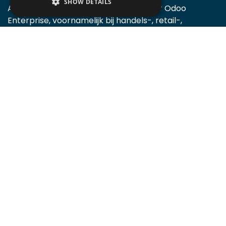
SHOW DETAILS
Accomodata biedt ondersteuning voor Odoo
Enterprise, voornamelijk bij handels-, retail-,
projectgeoriënteerde, diensten- en
productiebedrijven.
Accomodata is een prominent Odoo certified
partner, actief in België.
Certified v10
Certified v11
Certified v12
Certified v13
Certified v14
Certified v15
Certified v16
Certified v17
Certified v18
Certified v19
Algemeen
Home
Over ons