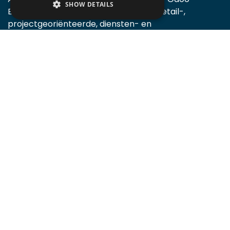
SHOW DETAILS
Enterprise, voornamelijk bij handels-, retail-,
projectgeoriënteerde, diensten- en
productiebedrijven.
Accomodata is een prominent Odoo certified
partner, actief in België.
Certified v10
Certified v11
Certified v12
Certified v13
Certified v14
Certified v15
Certified v16
Certified v17
Certified v18
Certified v19
Algemeen
Home
Over ons
Evenementen