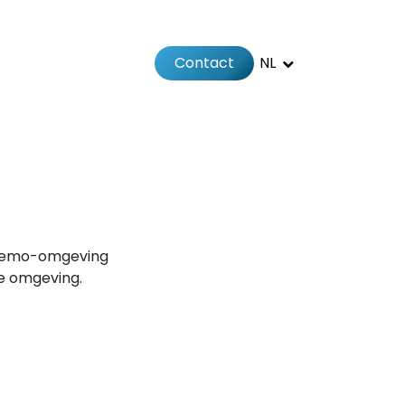
Contact
NL
Jobs
Afspraak
e demo-omgeving
e omgeving.