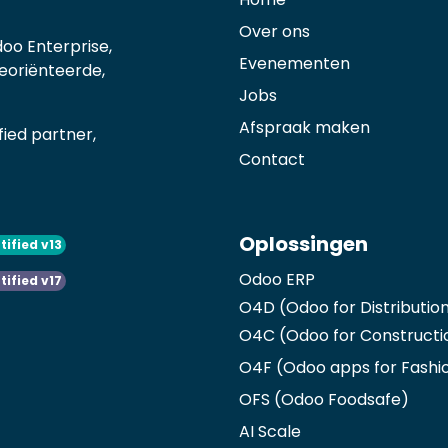
Over ons
oo Enterprise,
Evenementen
georiënteerde,
Jobs
Afspraak maken
ied partner,
Contact
Oplossingen
tified v13
Odoo ERP
tified v17
O4D (Odoo for Distributio
O4C (Odoo for Constructi
O4F (Odoo apps for Fashi
OFS (Odoo Foodsafe)
AI Scale