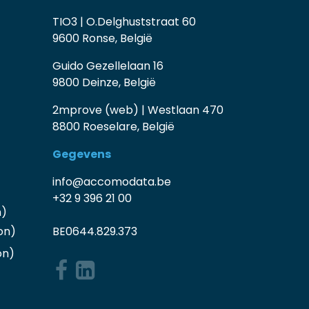
TIO3 | O.Delghuststraat 60
9600 Ronse, België
Guido Gezellelaan 16
9800 Deinze, België
2mprove (web) | Westlaan 470
8800 Roeselare, België
Gegevens
info@accomodata.be
+32 9 396 21 00
n)
on)
BE0644.829.373
on
)