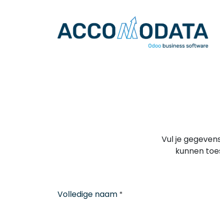
Overslaan naar inhoud
Vul je gegeven
kunnen toe
Volledige naam
*