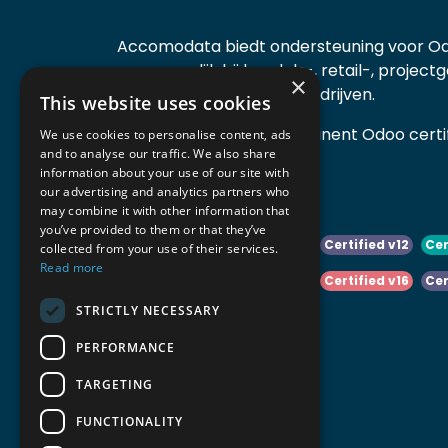
Accomodata biedt ondersteuning voor Od
voornamelijk bij handels-, retail-, project
×
diensten- en productiebedrijven.
This website uses cookies
Accomodata is een prominent Odoo certif
We use cookies to personalise content, ads
and to analyse our traffic. We also share
actief in België.
information about your use of our site with
our advertising and analytics partners who
may combine it with other information that
you’ve provided to them or that they’ve
Certified v10
Certified v11
Certified v12
Cer
collected from your use of their services.
Read more
Certified v14
Certified v15
Certified v16
Cer
STRICTLY NECESSARY
Certified v18
Certified v19
PERFORMANCE
TARGETING
FUNCTIONALITY