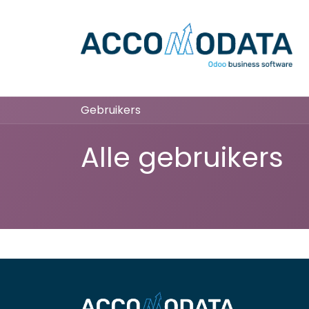
Overslaan naar inhoud
Gebruikers
Alle gebruikers