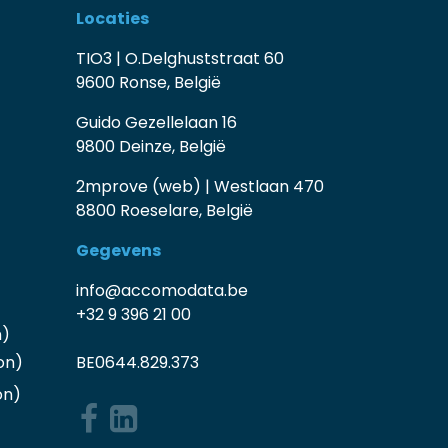
Locaties
TIO3 | O.Delghuststraat 60
9600 Ronse, België
Guido Gezellelaan 16
9800 Deinze, België
2mprove (web) | Westlaan 470
8800 Roeselare, België
Gegevens
info@accomodata.be
+32 9 396 21 00
n)
on)
BE0644.829.373
on
)