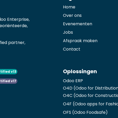
Home
Over ons
oo Enterprise,
Evenementen
georiënteerde,
Jobs
Afspraak maken
ied partner,
Contact
Oplossingen
tified v13
Odoo ERP
tified v17
O4D (Odoo for Distributio
O4C (Odoo for Constructi
O4F (Odoo apps for Fashi
OFS (Odoo Foodsafe)