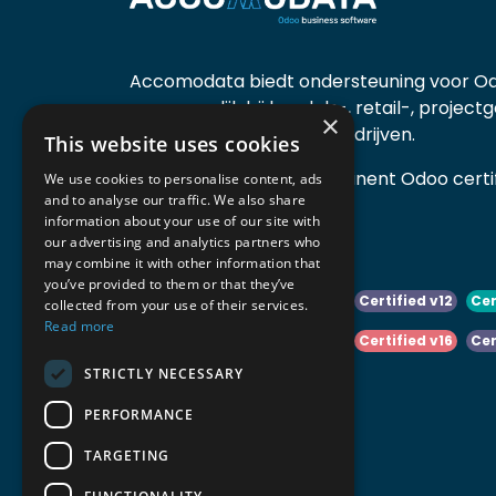
Accomodata biedt ondersteuning voor Od
voornamelijk bij handels-, retail-, project
×
diensten- en productiebedrijven.
This website uses cookies
Accomodata is een prominent Odoo certif
We use cookies to personalise content, ads
and to analyse our traffic. We also share
actief in België.
information about your use of our site with
our advertising and analytics partners who
may combine it with other information that
you’ve provided to them or that they’ve
Certified v10
Certified v11
Certified v12
Cer
collected from your use of their services.
Read more
Certified v14
Certified v15
Certified v16
Cer
STRICTLY NECESSARY
Certified v18
Certified v19
PERFORMANCE
TARGETING