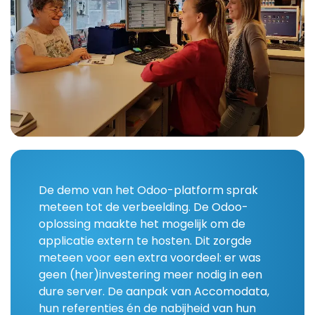
De demo van het Odoo-platform sprak
meteen tot de verbeelding. De Odoo-
oplossing maakte het mogelijk om de
applicatie extern te hosten. Dit zorgde
meteen voor een extra voordeel: er was
geen (her)investering meer nodig in een
dure server. De aanpak van Accomodata,
hun referenties én de nabijheid van hun