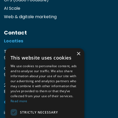
AI Scale
Web & digitale marketing
Contact
Locaties
TIO3 | O.Delghuststraat 60
×
This website uses cookies
9600 Ronse, België
We use cookies to personalise content, ads
Guido Gezellelaan 16
and to analyse our traffic. We also share
9800 Deinze, België
information about your use of our site with
our advertising and analytics partners who
2mprove (web) | Westlaan 470
may combine it with other information that
8800 Roeselare, België
you’ve provided to them or that they’ve
collected from your use of their services.
Read more
Gegevens
info@accomodata.be
STRICTLY NECESSARY