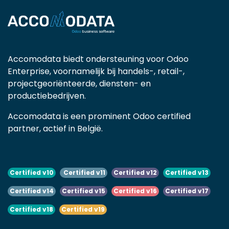
Accomodata biedt ondersteuning voor Odoo
Enterprise, voornamelijk bij handels-, retail-,
projectgeoriënteerde, diensten- en
productiebedrijven.
Accomodata is een prominent Odoo certified
partner, actief in België.
Certified v10
Certified v11
Certified v12
Certified v13
Certified v14
Certified v15
Certified v16
Certified v17
Certified v18
Certified v19